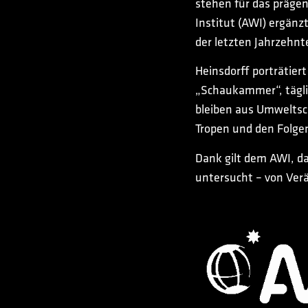
stehen für das präge
Institut (AWI) ergänz
der letzten Jahrzehn
Heinsdorff porträtier
„Schaukammer“, tägli
bleiben aus Umweltsch
Tropen und den Folge
Dank gilt dem AWI, d
untersucht – von Verä