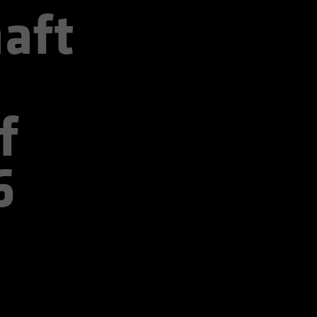
aft
f
6