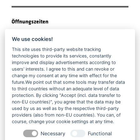
Öffnungszeiten
6–22 Uhr
We use cookies!
This site uses third-party website tracking
technologies to provide its services, constantly
improve and display advertisements according to
Eintrittspreise
users' interests. I agree to this and can revoke or
change my consent at any time with effect for the
Eintritt frei
future.We point out that some tools may transfer data
to third countries without an adequate level of data
protection. By clicking "Accept (incl. data transfer to
non-EU countries)", you agree that the data may be
Weitere Kunstsausstellungen der Stadt
used by us as well as by the respective third-party
Burghausen
providers (also from non-EU countries). You can, of
course, change your cookie settings at any time.
Weitere Ausstellungen der Kunst + Architektur
Akademie für Klima, Umwelt, Soziales
Necessary
Functional