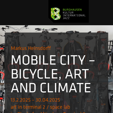
Markus Heinsdorff
MOBILE CITY –
BICYCLE, ART
AND CLIMATE
13.2.2025 – 30.04.2025
art in terminal 2 / space lab