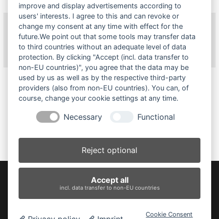
improve and display advertisements according to
users' interests. I agree to this and can revoke or
change my consent at any time with effect for the
future.We point out that some tools may transfer data
Haus der Fotografie bei Facebook
to third countries without an adequate level of data
protection. By clicking "Accept (incl. data transfer to
non-EU countries)", you agree that the data may be
used by us as well as by the respective third-party
Weitere Kunstausstellungen der Stadt
providers (also from non-EU countries). You can, of
Burghausen
course, change your cookie settings at any time.
LEA DRAEGER ∙ ÖKONOMISCHE PÄPST*
Necessary
Functional
Reject optional
© 2026 Haus der Fotografie Burghausen
Accept all
incl. data transfer to non-EU countries
Datenschutz
Barrierefreiheitserklärung |
Cookie-Einstellungen ändern
|
Cookie Consent
Privacy policy
Imprint