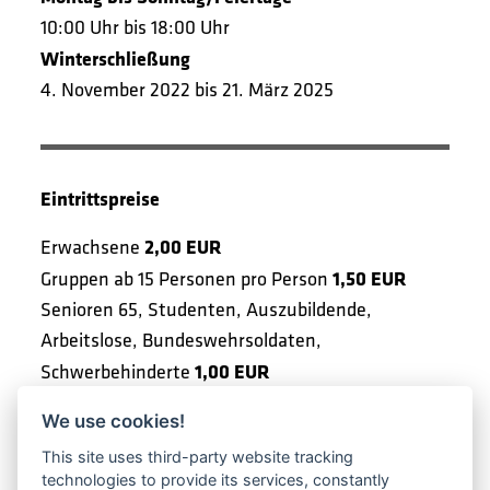
10:00 Uhr bis 18:00 Uhr
Winterschließung
4. November 2022 bis 21. März 2025
Eintrittspreise
2,00 EUR
Erwachsene
1,50 EUR
Gruppen ab 15 Personen pro Person
Senioren 65, Studenten, Auszubildende,
Arbeitslose, Bundeswehrsoldaten,
1,00 EUR
Schwerbehinderte
Kinder und Jugendliche unter 18 Jahren,
We use cookies!
geschlossene Schulklassen, Schüler über 18
This site uses third-party website tracking
Eintritt frei
Jahren
technologies to provide its services, constantly